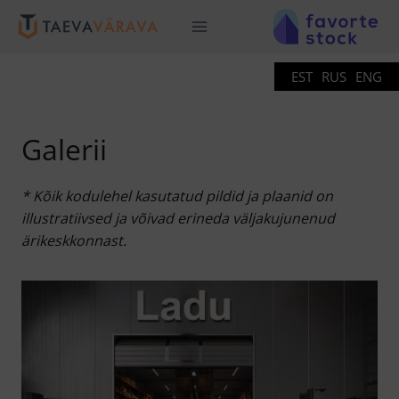
Skip
to
content
EST
RUS
ENG
Galerii
* Kõik kodulehel kasutatud pildid ja plaanid on
illustratiivsed ja võivad erineda väljakujunenud
ärikeskkonnast.